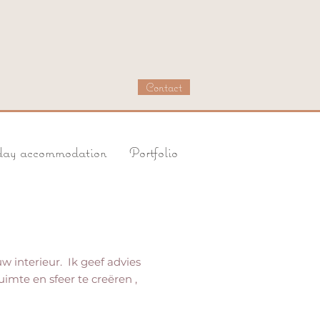
Contact
iday accommodation
Portfolio
 interieur. Ik geef advies
uimte en sfeer te creëren ,